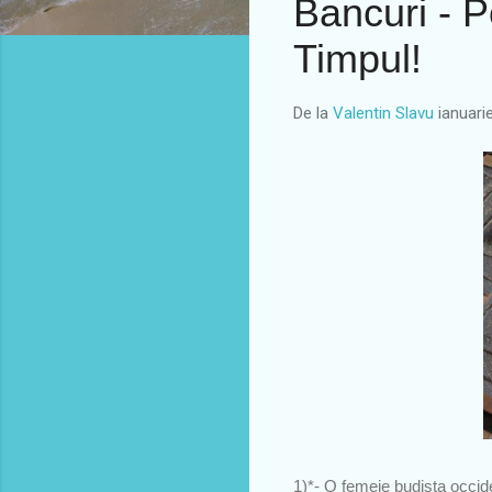
Bancuri - P
Timpul!
De la
Valentin Slavu
ianuari
1)*- O femeie budista occiden