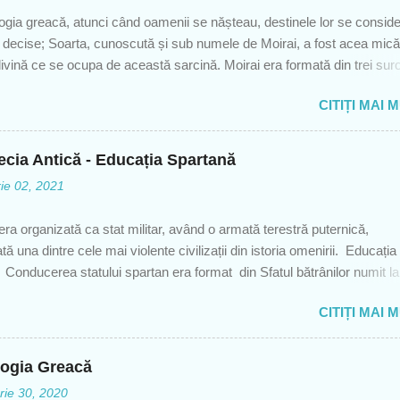
gia greacă, atunci când oamenii se nășteau, destinele lor se consid
 decise; Soarta, cunoscută și sub numele de Moirai, a fost acea mică
ivină ce se ocupa de această sarcină. Moirai era formată din trei suro
achesis și Atropos; zeițe ale destinului ce determinau destinul muritori
CITIȚI MAI 
 Filatorul care filează firul vieții. ☆ Lachesis - Alotterul măsura firul
 fuior câte un fir ce reprezenta viața fiecăruia. ☆ Atropos - Inflexibilu
la, următoarea ce tăia firul vieții și decidea când și cum urma să moa
ecia Antică - Educația Spartană
 Ea stabilea și felul în care moare omul. O creație reprezentativă a
ie 02, 2021
lor Primul autor care sa referit la Soartă ca zeitate a fost binecunoscut
 se referă la Soartă nu ca zeițe, ci ca forțe care ar avea legătură cu
a organizată ca stat militar, având o armată terestră puternică,
 oamenilor și care le determină destinul. Hesiod, la rândul său, a prop
ă una dintre cele mai violente civilizații din istoria omenirii. Educația
ă fie cele trei ze...
Conducerea statului spartan era format din Sfatul bătrânilor numit l
erusia " - considerați lideri supremi si preoți și din adunarea poporu
CITIȚI MAI 
Apella " - formată din spartanii majori. Organul cel mai important al sta
ra „ Colegiul celor cinci efori ”, având drept de control asupra tuturor
lor. Împărţirea societăţii era astfel: agricultori, meşteşugari şi negustori
ologia Greacă
 toţii parieci), hiloţi, adică toţi cei din populaţiile cucerite de spartani, a
ie 30, 2020