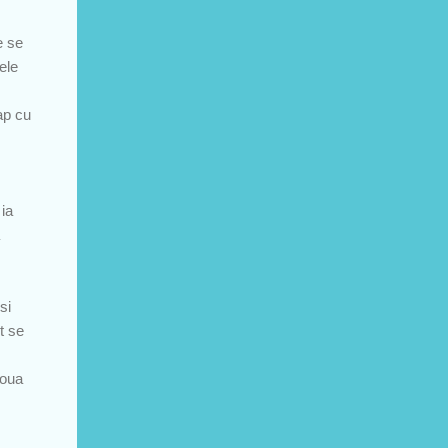
e se
cele
cap cu
ia
si
t se
doua