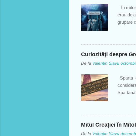
În mitolo
erau deja
grupare d
Clotho, L
☆ Clotho -
trăgea din
inexorabi
Curiozități despre Gr
persoană.
De la
Valentin Slavu
octombr
ursitoare
Homer. El
Sparta er
treburile
considerat
Soartele s
Spartană 
vreme " G
numită " 
spartan e
activități
Mitul Creației În Mit
(numiţi cu
De la
Valentin Slavu
decembr