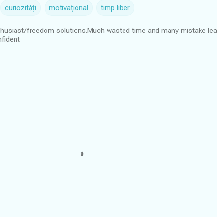
curiozități
motivațional
timp liber
nthusiast/freedom solutions.Much wasted time and many mistake le
nfident