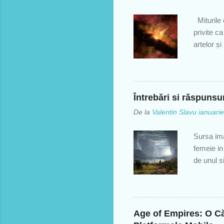
- cei car
cetățean 
Miturile 
naștere pe
privite c
artelor și
creației 
pentru mod
fost de a
ascultător
Întrebări si răspuns
încearcă 
De la
Valentin Slavu
ianuari
existenț
Cum de s
Sursa ima
fundament
femeie in
prezinte p
de unul si
înmormânt
urca in c
gol? R:- 
mere verz
Age of Empires: O Că
legume. *