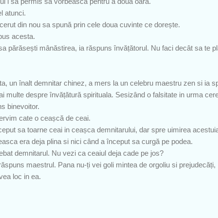
ului i sa permis sa vorbească pentru a doua oara.
l atunci.
sa cerut din nou sa spună prin cele doua cuvinte ce dorește.
pus acesta.
sa părăsești mânăstirea, ia răspuns învățătorul. Nu faci decât sa te p
ta, un înalt demnitar chinez, a mers la un celebru maestru zen si ia s
multe despre învățătură spirituala. Sesizând o falsitate in urma cere
s binevoitor.
servim cate o ceașcă de ceai.
ceput sa toarne ceai in ceașca demnitarului, dar spre uimirea acestui
easca era deja plina si nici când a început sa curgă pe podea.
trebat demnitarul. Nu vezi ca ceaiul deja cade pe jos?
a răspuns maestrul. Pana nu-ți vei goli mintea de orgoliu si prejudecăți, 
vea loc in ea.