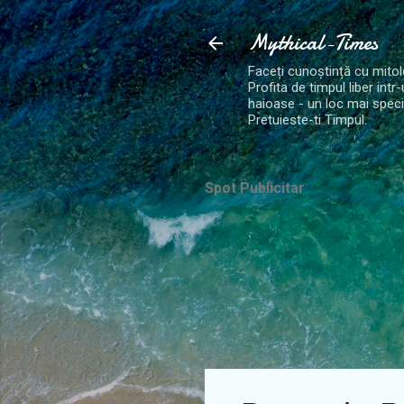
Mythical-Times
Faceți cunoștință cu mitolo
Profita de timpul liber int
haioase - un loc mai speci
Pretuieste-ti Timpul.
Spot Publicitar