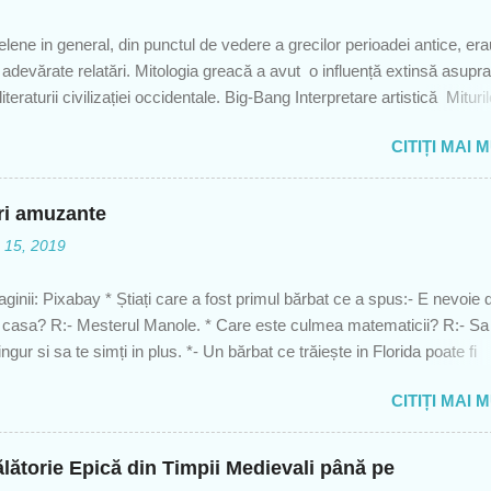
e conduceau statul, şi spartani, adică cetăţenii originari din Sparta. Fi
fie că era femeie sau bărbat a fost special orientat și antrenat încă de
elene in general, din punctul de vedere a grecilor perioadei antice, era
ntru a fi un soldat perfect. De regulă, pregătirile erau foarte asp...
a adevărate relatări. Mitologia greacă a avut o influență extinsă asupra
 literaturii civilizației occidentale. Big-Bang Interpretare artistică Mituri
sunt de o importanță centrală, pentru orientarea oamenilor în univers și
CITIȚI MAI 
elele de bază ale vieții și culturii fiecaruia dintre noi. Scopul unui mit
 oferi ascultătorului un adevăr pe care de-a lungul timpului, publicul
 l-a interpretat modificând originalitatea mitului. De fiecare dată mitol
uri amuzante
să răspundă la cele mai dificile și la cele mai elementare întrebări ale
e 15, 2019
ei umane sau scopul existenței umane : cine sunt eu? De ce visam
tim ceea ce stim? Fiecare dintre noi ne confruntam cu aceste
ginii: Pixabay * Știați care a fost primul bărbat ce a spus:- E nevoie 
ale intrebari ale existentei umane, in timp ce ii provocam pe ceilalti s
 casa? R:- Mesterul Manole. * Care este culmea matematicii? R:- Sa 
ozitia cu privire la creator si la religi...
ngur si sa te simți in plus. *- Un bărbat ce trăiește in Florida poate fi
at la New York? R:- Nu, nu poate, pentru ca trăiește. *- O pisica alb
CITIȚI MAI 
opac. Cum se da jos? R:- Alba. *- Cate mere ai putea manca pe stom
Unul, deoarece restul nu mai sunt pe stomacul gol. *- Intr-un cos sunt
i si 4 roșii. Cate mere sunt in cos? R:- 3 deoarece cele 4 roșii sunt
lătorie Epică din Timpii Medievali până pe
- Ești intr-o camera întunecată si găsești un singur bat de chibrit. Ce