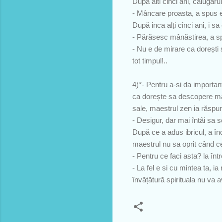
După alti cinci ani, călugăr
- Mâncare proasta, a spus e
După inca alți cinci ani, i 
- Părăsesc mânăstirea, a s
- Nu e de mirare ca dorești 
tot timpul!..
4)*- Pentru a-si da importan
ca dorește sa descopere mai 
sale, maestrul zen ia răspun
- Desigur, dar mai întâi sa 
După ce a adus ibricul, a în
maestrul nu sa oprit când c
- Pentru ce faci asta? la în
- La fel e si cu mintea ta, i
învățătură spirituala nu va a