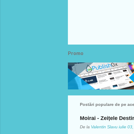
Promo
Postări populare de pe ac
Moirai - Zeițele Desti
De la
Valentin Slavu
iulie 03