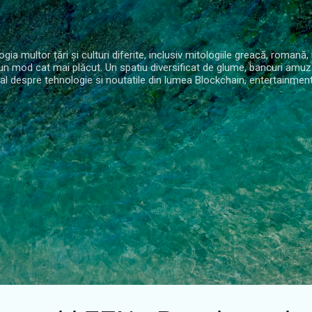
Treceți la conținutul principal
gia multor țări și culturi diferite, inclusiv mitologiile greacă, romană,
r-un mod cat mai plăcut. Un spatiu diversificat de glume, bancuri amuz
al despre tehnologie si noutatile din lumea Blockchain, entertainment 