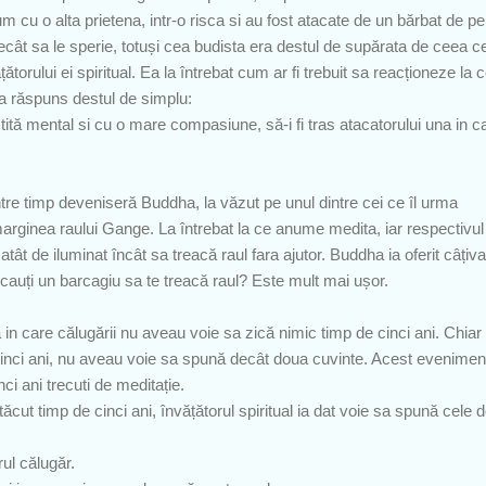
cu o alta prietena, intr-o risca si au fost atacate de un bărbat de pe
ecât sa le sperie, totuși cea budista era destul de supărata de ceea c
ătorului ei spiritual. Ea la întrebat cum ar fi trebuit sa reacționeze la 
 ia răspuns destul de simplu:
liniștită mental si cu o mare compasiune, să-i fi tras atacatorului una in 
tre timp deveniseră Buddha, la văzut pe unul dintre cei ce îl urma
rginea raului Gange. La întrebat la ce anume medita, iar respectivul 
ât de iluminat încât sa treacă raul fara ajutor. Buddha ia oferit câțiva
 cauți un barcagiu sa te treacă raul? Este mult mai ușor.
 in care călugării nu aveau voie sa zică nimic timp de cinci ani. Chiar 
cinci ani, nu aveau voie sa spună decât doua cuvinte. Acest evenimen
nci ani trecuti de meditație.
ăcut timp de cinci ani, învățătorul spiritual ia dat voie sa spună cele 
ul călugăr.