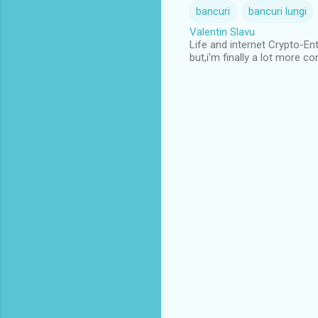
bancuri
bancuri lungi
Valentin Slavu
Life and internet Crypto-E
but,i'm finally a lot more co
C
o
m
e
n
t
a
r
i
i