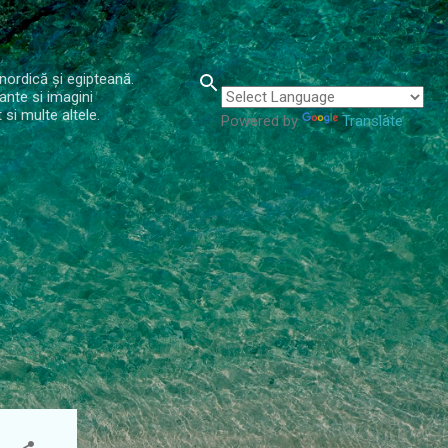
 nordică și egipteană.
ante si imagini
si multe altele.
Powered by
Translate