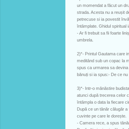
un momendat a făcut un drum 
strada. Acesta nu a reușit d
petrecuse si ia povestit învăț
întâmplate. Ghidul spiritual
- Ar fi trebuit sa fii foarte 
umbrela.
2)*- Printul Gautama care in
meditând sub un copac la ma
spus ca urmarea sa devina at
bănuți si ia spus:- De ce nu
3)*- Intr-o mănăstire budista
atunci după trecerea celor 
întâmpla o data la fiecare ci
După ce un tânăr călugăr a t
cuvinte pe care le dorește.
- Camera rece, a spus tânăr