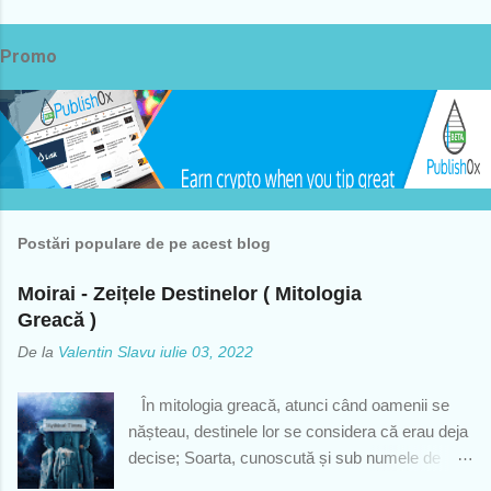
Promo
Postări populare de pe acest blog
Moirai - Zeițele Destinelor ( Mitologia
Greacă )
De la
Valentin Slavu
iulie 03, 2022
În mitologia greacă, atunci când oamenii se
nășteau, destinele lor se considera că erau deja
decise; Soarta, cunoscută și sub numele de
Moirai, a fost acea mică grupare divină ce se