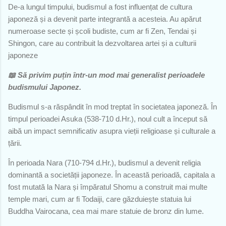
De-a lungul timpului, budismul a fost influențat de cultura
japoneză și a devenit parte integrantă a acesteia. Au apărut
numeroase secte și școli budiste, cum ar fi Zen, Tendai și
Shingon, care au contribuit la dezvoltarea artei și a culturii
japoneze
📖 Să privim puțin într-un mod mai generalist perioadele
budismului Japonez.
Budismul s-a răspândit în mod treptat în societatea japoneză. În
timpul perioadei Asuka (538-710 d.Hr.), noul cult a început să
aibă un impact semnificativ asupra vieții religioase și culturale a
țării.
În perioada Nara (710-794 d.Hr.), budismul a devenit religia
dominantă a societății japoneze. În această perioadă, capitala a
fost mutată la Nara și împăratul Shomu a construit mai multe
temple mari, cum ar fi Todaiji, care găzduiește statuia lui
Buddha Vairocana, cea mai mare statuie de bronz din lume.