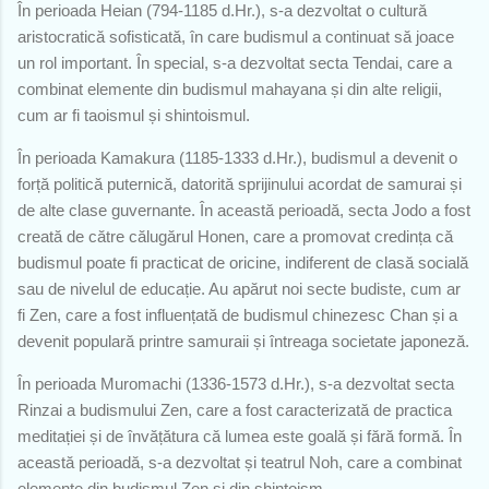
În perioada Heian (794-1185 d.Hr.), s-a dezvoltat o cultură
aristocratică sofisticată, în care budismul a continuat să joace
un rol important. În special, s-a dezvoltat secta Tendai, care a
combinat elemente din budismul mahayana și din alte religii,
cum ar fi taoismul și shintoismul.
În perioada Kamakura (1185-1333 d.Hr.), budismul a devenit o
forță politică puternică, datorită sprijinului acordat de samurai și
de alte clase guvernante. În această perioadă, secta Jodo a fost
creată de către călugărul Honen, care a promovat credința că
budismul poate fi practicat de oricine, indiferent de clasă socială
sau de nivelul de educație. Au apărut noi secte budiste, cum ar
fi Zen, care a fost influențată de budismul chinezesc Chan și a
devenit populară printre samuraii și întreaga societate japoneză.
În perioada Muromachi (1336-1573 d.Hr.), s-a dezvoltat secta
Rinzai a budismului Zen, care a fost caracterizată de practica
meditației și de învățătura că lumea este goală și fără formă. În
această perioadă, s-a dezvoltat și teatrul Noh, care a combinat
elemente din budismul Zen și din shintoism.