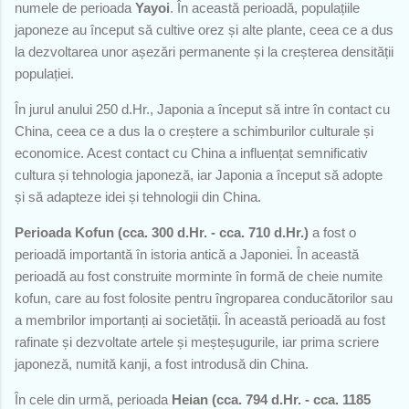
numele de perioada
Yayoi
. În această perioadă, populațiile
japoneze au început să cultive orez și alte plante, ceea ce a dus
la dezvoltarea unor așezări permanente și la creșterea densității
populației.
În jurul anului 250 d.Hr., Japonia a început să intre în contact cu
China, ceea ce a dus la o creștere a schimburilor culturale și
economice. Acest contact cu China a influențat semnificativ
cultura și tehnologia japoneză, iar Japonia a început să adopte
și să adapteze idei și tehnologii din China.
Perioada Kofun (cca. 300 d.Hr. - cca. 710 d.Hr.)
a fost o
perioadă importantă în istoria antică a Japoniei. În această
perioadă au fost construite morminte în formă de cheie numite
kofun, care au fost folosite pentru îngroparea conducătorilor sau
a membrilor importanți ai societății. În această perioadă au fost
rafinate și dezvoltate artele și meșteșugurile, iar prima scriere
japoneză, numită kanji, a fost introdusă din China.
În cele din urmă, perioada
Heian (cca. 794 d.Hr. - cca. 1185