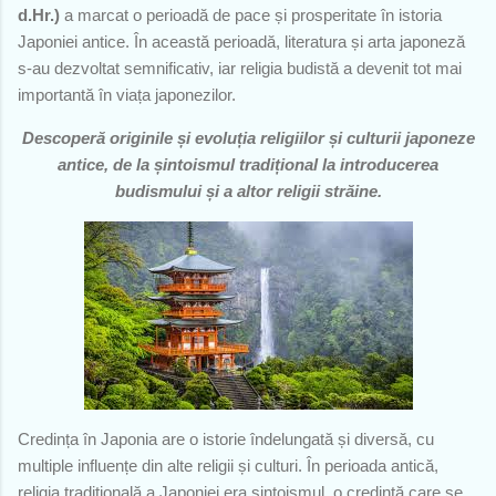
d.Hr.)
a marcat o perioadă de pace și prosperitate în istoria
Japoniei antice. În această perioadă, literatura și arta japoneză
s-au dezvoltat semnificativ, iar religia budistă a devenit tot mai
importantă în viața japonezilor.
Descoperă originile și evoluția religiilor și culturii japoneze
antice, de la șintoismul tradițional la introducerea
budismului și a altor religii străine.
Credința în Japonia are o istorie îndelungată și diversă, cu
multiple influențe din alte religii și culturi. În perioada antică,
religia tradițională a Japoniei era șintoismul, o credință care se