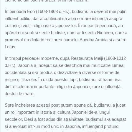
În perioada Edo (1603-1868 d.Hr.), budismul a devenit mai puțin
influent politic, dar a continuat să aibă o mare influență asupra
culturii și vieții religioase a japonezilor. În această perioadă, au
apărut noi școli și secte budiste, cum ar fi secta Nichiren, care a
promovat credința în recitarea numelui Buddha Amida și a sutrei
Lotus.
În timpul perioadei moderne, după Restaurația Meiji (1868-1912
d.Hr.), Japonia a început să se deschidă mai mult către lumea
occidentală și s-a produs o dezvoltare a diverselor forme de
religie și filozofie. În ciuda acestui fapt, budismul rămâne una
dintre cele mai importante religii din Japonia și are o influență
destul de mare.
Spre încheierea acestui post putem spune că, budismul a jucat
un rol important în istoria și cultura Japoniei de-a lungul
secolelor. Deși a fost adus din străinătate, budismul s-a adaptat
și a evoluat într-un mod unic în Japonia, influențând profund