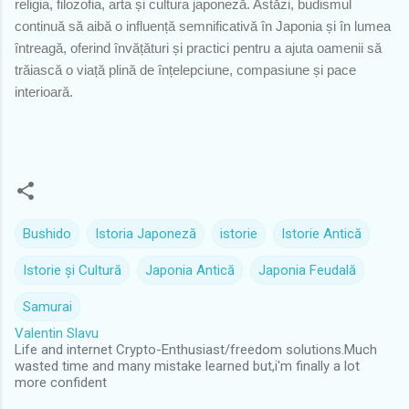
religia, filozofia, arta și cultura japoneză. Astăzi, budismul
continuă să aibă o influență semnificativă în Japonia și în lumea
întreagă, oferind învățături și practici pentru a ajuta oamenii să
trăiască o viață plină de înțelepciune, compasiune și pace
interioară.
Bushido
Istoria Japoneză
istorie
Istorie Antică
Istorie și Cultură
Japonia Antică
Japonia Feudală
Samurai
Valentin Slavu
Life and internet Crypto-Enthusiast/freedom solutions.Much
wasted time and many mistake learned but,i'm finally a lot
more confident