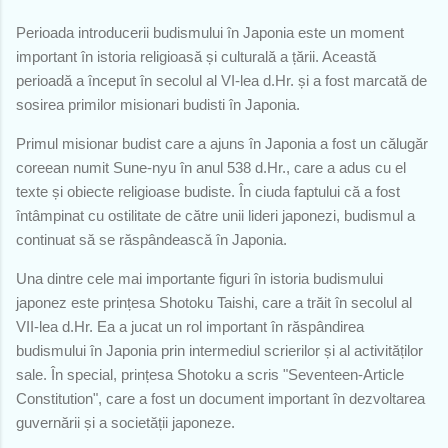
Perioada introducerii budismului în Japonia este un moment
important în istoria religioasă și culturală a țării. Această
perioadă a început în secolul al VI-lea d.Hr. și a fost marcată de
sosirea primilor misionari budisti în Japonia.
Primul misionar budist care a ajuns în Japonia a fost un călugăr
coreean numit Sune-nyu în anul 538 d.Hr., care a adus cu el
texte și obiecte religioase budiste. În ciuda faptului că a fost
întâmpinat cu ostilitate de către unii lideri japonezi, budismul a
continuat să se răspândească în Japonia.
Una dintre cele mai importante figuri în istoria budismului
japonez este prințesa Shotoku Taishi, care a trăit în secolul al
VII-lea d.Hr. Ea a jucat un rol important în răspândirea
budismului în Japonia prin intermediul scrierilor și al activităților
sale. În special, prințesa Shotoku a scris "Seventeen-Article
Constitution", care a fost un document important în dezvoltarea
guvernării și a societății japoneze.