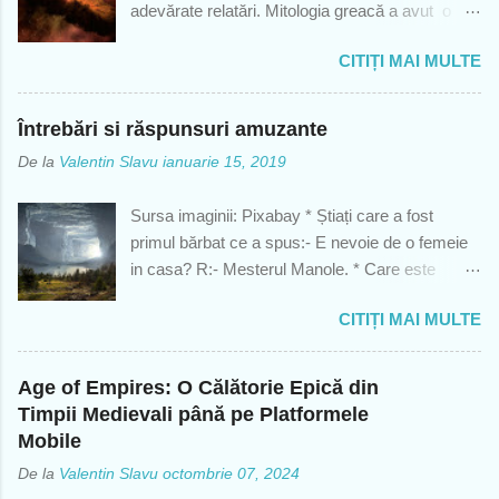
adevărate relatări. Mitologia greacă a avut o
agricultori, meşteşugari şi negustori (numiţi cu
influență extinsă asupra artelor și literaturii
toţii parieci), hiloţi, adică toţi cei din populaţiile
CITIȚI MAI MULTE
civilizației occidentale. Big-Bang Interpretare
cucerite de spartani, aristoi - cei care
artistică Miturile creației sunt de o importanță
conduceau statul, şi spartani, adică cetăţenii
centrală, pentru orientarea oamenilor în univers
originari din Sparta. Fiecare cetățean fie că era
Întrebări si răspunsuri amuzante
și pentru modelele de bază ale vieții și culturii
femeie sau bărbat a fost special orientat și
De la
Valentin Slavu
ianuarie 15, 2019
fiecaruia dintre noi. Scopul unui mit a fost de a
antrenat încă de la naștere pentru a fi un soldat
oferi ascultătorului un adevăr pe care de-a
perfect. De regulă, pregătirile erau foarte asp...
Sursa imaginii: Pixabay * Știați care a fost
lungul timpului, publicul ascultător l-a interpretat
primul bărbat ce a spus:- E nevoie de o femeie
modificând originalitatea mitului. De fiecare dată
in casa? R:- Mesterul Manole. * Care este
mitologia încearcă să răspundă la cele mai
culmea matematicii? R:- Sa stai de unul singur
dificile și la cele mai elementare întrebări ale
CITIȚI MAI MULTE
si sa te simți in plus. *- Un bărbat ce trăiește in
existenței umane sau scopul existenței umane :
Florida poate fi înmormântat la New York? R:-
cine sunt eu? De ce visam? Cum de stim
Nu, nu poate, pentru ca trăiește. *- O pisica alba
ceea ce stim? Fiecare dintre noi ne
Age of Empires: O Călătorie Epică din
se urca in copac. Cum se da jos? R:- Alba. *-
confruntam cu aceste fundamentale intrebari ale
Timpii Medievali până pe Platformele
Cate mere ai putea manca pe stomacul gol? R:-
existentei umane, in timp ce ii provocam pe
Mobile
Unul, deoarece restul nu mai sunt pe stomacul
ceilalti sa isi prezinte pozitia cu privire la creator
De la
Valentin Slavu
octombrie 07, 2024
gol. *- Intr-un cos sunt 3 mere verzi si 4 roșii.
si la religi...