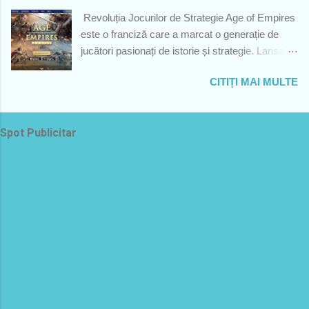
Cate mere sunt in cos? R:- 3 deoarece cele 4
Revoluția Jocurilor de Strategie Age of Empires
roșii sunt legume. *- Ești intr-o camera
este o franciză care a marcat o generație de
întunecată si găsești un singur bat de chibrit. Ce
jucători pasionați de istorie și strategie. Lansată
aprinzi prima data: Ziarul, lampa sau
inițial în 1997, seria s-a concentrat întotdeauna
lumânarea? R:- Chibritul. *- Ce culoare are cutia
CITIȚI MAI MULTE
pe evoluția civilizațiilor, pe strategii de luptă
neagra a avioanelor? R:- Portocaliu. *- Ce se
complexe și pe gestionarea resurselor,
afla intre Pamant si Soare? R:- si. *- Ce fac
captivând minți din întreaga lume. Cu o istorie
pestii când sunt multi? R:- Bancuri. *- Cum
Spot Publicitar
vastă și un impact cultural profund, Age of
transformi un pentagon in patrat? R:- Aplici
Empires și-a construit o bază de fani loiali, care
teorema lui Osama ben Laden. *- Ce spu...
au explorat fiecare ediție și extindere a jocului.
Astăzi, Age of Empires face un salt curajos în
lumea modernă a platformelor mobile cu Age of
Empires: Mobile, o variantă inovatoare care
combină stilul strategic cu accesibilitatea
dispozitivelor mobile. În cele ce urmează, vom
explora cum această evoluție a francizei a
păstrat esența jocului original, dar și cum noile
tehnologii aduc un suflu proaspăt acestui titlu