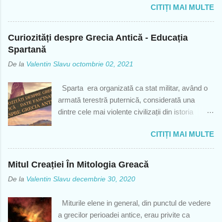
CITIȚI MAI MULTE
ocupa de această sarcină. Moirai era formată
din trei surori Clotho, Lachesis și Atropos; zeițe
ale destinului ce determinau destinul muritorilor.
Curiozități despre Grecia Antică - Educația
☆ Clotho - Filatorul care filează firul vieții. ☆
Spartană
Lachesis - Alotterul măsura firul și trăgea din
De la
Valentin Slavu
octombrie 02, 2021
fuior câte un fir ce reprezenta viața fiecăruia. ☆
Atropos - Inflexibilul sau inexorabila,
Sparta era organizată ca stat militar, având o
următoarea ce tăia firul vieții și decidea când și
armată terestră puternică, considerată una
cum urma să moară o persoană. Ea stabilea și
dintre cele mai violente civilizații din istoria
felul în care moare omul. O creație
omenirii. Educația Spartană Conducerea
reprezentativă a ursitoarelor Primul autor care
CITIȚI MAI MULTE
statului spartan era format din Sfatul bătrânilor
sa referit la Soartă ca zeitate a fost
numit la acea vreme " Gerusia " - considerați
binecunoscutul Homer. El se referă la Soartă nu
lideri supremi si preoți și din adunarea
ca zeițe, ci ca forțe care ar avea legătură cu
Mitul Creației În Mitologia Greacă
poporului numită " Apella " - formată din
treburile oamenilor și care le determină destinul.
De la
Valentin Slavu
decembrie 30, 2020
spartanii majori. Organul cel mai important al
Hesiod, la rândul său, a propus ca Soartele să
statului spartan era „ Colegiul celor cinci efori ”,
fie cele trei ze...
Miturile elene in general, din punctul de vedere
având drept de control asupra tuturor
a grecilor perioadei antice, erau privite ca
activităților. Împărţirea societăţii era astfel: