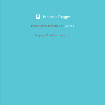
legendar. Captura de ecran al websitului oficial -
Age of Empires Povestea de succes a Age of
Empires: Cum a început totul? Pentru a înțelege
Un produs Blogger
cât de...
Imagini pentru teme create de
Galeries
Copyright © mythical-times.com