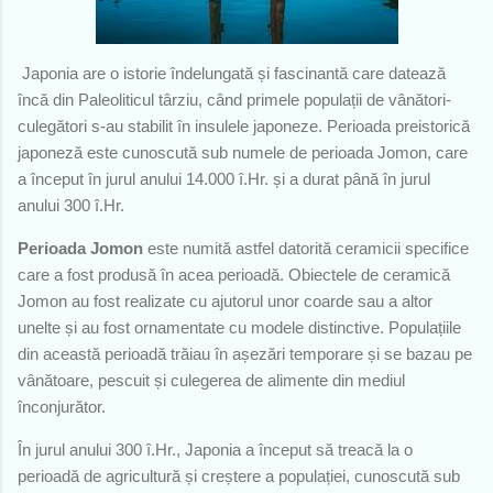
Japonia are o istorie îndelungată și fascinantă care datează
încă din Paleoliticul târziu, când primele populații de vânători-
culegători s-au stabilit în insulele japoneze. Perioada preistorică
japoneză este cunoscută sub numele de perioada Jomon, care
a început în jurul anului 14.000 î.Hr. și a durat până în jurul
anului 300 î.Hr.
Perioada Jomon
este numită astfel datorită ceramicii specifice
care a fost produsă în acea perioadă. Obiectele de ceramică
Jomon au fost realizate cu ajutorul unor coarde sau a altor
unelte și au fost ornamentate cu modele distinctive. Populațiile
din această perioadă trăiau în așezări temporare și se bazau pe
vânătoare, pescuit și culegerea de alimente din mediul
înconjurător.
În jurul anului 300 î.Hr., Japonia a început să treacă la o
perioadă de agricultură și creștere a populației, cunoscută sub