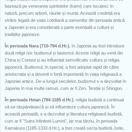
bazează pe venerarea spiritelelor (kami) care locuiesc în
natură, precum arborii, râurile și munții. Această credință era
strâns legată de viața cotidiană a oamenilor din perioada antică
a Japoniei și era considerată o parte esențială a culturii și
tradițiilor japoneze.
În perioada Nara (710-794 d.Hr.)
, în Japonia au fost introduse
două religii noi: budismul și taoismul. Aceste religii au venit din
China și Coreea și au influențat semnificativ cultura și religia
japoneză. Budismul, în special, a fost adoptat rapid de către
aristocrația și a devenit o forță importantă în viața religioasă a
Japoniei antice. De-a lungul secolelor, budismul s-a dezvoltat în
Japonia în mai multe ramuri, cum ar fi Zen, Tendai și Shingon.
În perioada Heian (794-1185 d.Hr.)
, religia budistă a continuat
să se răspândească și să influențeze cultura japoneză. În
această perioadă, s-a dezvoltat și literatura religioasă budistă,
cum ar fi "Sutra Infinitorii Lumini", iar mai târziu, în perioada
Kamakura (1185-1333 d.Hr.), a fost creată secta budistă Jodo,